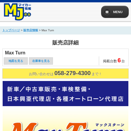
( ! )
Notice: Undefined index: vw in /var/www/html/mjg/!shop_info.php on line
36
MENU
Call Stack
#
Time
Memory
Function
Location
1
0.0001
227048
{main}( )
.../!shop_info.php
:
0
トップページ
>
販売店情報
> Max Turn
販売店詳細
Max Turn
6
掲載台数
台
地図を見る
在庫車を見る
058-279-4300
お問い合わせは
まで！