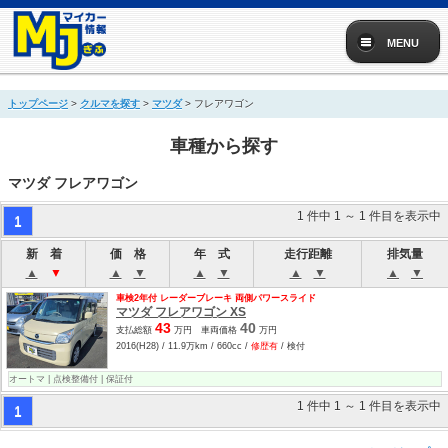
MENU
トップページ
>
クルマを探す
>
マツダ
> フレアワゴン
車種から探す
マツダ フレアワゴン
1 件中 1 ～ 1 件目を表示中
1
新 着
価 格
年 式
走行距離
排気量
▲
▼
▲
▼
▲
▼
▲
▼
▲
▼
車検2年付 レーダーブレーキ 両側パワースライド
マツダ フレアワゴン XS
43
40
支払総額
万円 車両価格
万円
2016(H28) / 11.9万km / 660cc /
修歴有
/ 検付
オートマ | 点検整備付 | 保証付
1 件中 1 ～ 1 件目を表示中
1