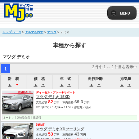
MENU
トップページ
>
クルマを探す
>
マツダ
> デミオ
車種から探す
マツダ デミオ
2 件中 1 ～ 2 件目を表示中
1
新 着
価 格
年 式
走行距離
排気量
▲
▼
▲
▼
▲
▼
▲
▼
▲
▼
ディーゼル・ブレーキサポート
マツダ デミオ 15XD
82
69.3
支払総額
万円 車両価格
万円
2015(H27) / 1.4万km / 1.5L / 修歴無 / 検付
オートマ | 点検整備付 | 保証付
5速MT
マツダ デミオ XDツーリング
53
43
支払総額
万円 車両価格
万円