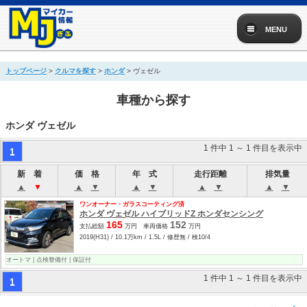
MENU
トップページ
>
クルマを探す
>
ホンダ
> ヴェゼル
車種から探す
ホンダ ヴェゼル
1 件中 1 ～ 1 件目を表示中
1
新 着
価 格
年 式
走行距離
排気量
▲
▼
▲
▼
▲
▼
▲
▼
▲
▼
ワンオーナー・ガラスコーティング済
ホンダ ヴェゼル ハイブリッドZ ホンダセンシング
165
152
支払総額
万円 車両価格
万円
2019(H31) / 10.1万km / 1.5L / 修歴無 / 検10/4
オートマ | 点検整備付 | 保証付
1 件中 1 ～ 1 件目を表示中
1