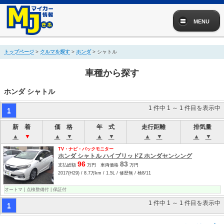
MENU
トップページ
>
クルマを探す
>
ホンダ
> シャトル
車種から探す
ホンダ シャトル
1 件中 1 ～ 1 件目を表示中
1
新 着
価 格
年 式
走行距離
排気量
▲
▼
▲
▼
▲
▼
▲
▼
▲
▼
TV・ナビ・バックモニター
ホンダ シャトル ハイブリッドZ ホンダセンシング
96
83
支払総額
万円 車両価格
万円
2017(H29) / 8.7万km / 1.5L / 修歴無 / 検8/11
オートマ | 点検整備付 | 保証付
1 件中 1 ～ 1 件目を表示中
1